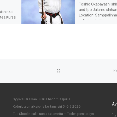
Toshio Okabayashi shi
and Ilpo Jalamo shiha
ishinkai-
Location: Samppalinn
tea.Kurssi
palloiluhalli, Itäinen
15-
Pitkäkatu 45, Turku, Fi
isestä
For foreigners, we
tuneille
recommend flying direc
essä on
to […]
ppailulaji
i kestää 3
ARTIKKELISIVULLE
K
Syyskausi alkaa uusilla harjoitusajoilla
Av
Kobujutsun alkeis- ja kertausleiri 5.-6.9.2026
Tue Shaolin-salin uusia tatameita – Toden pienkeräys
a