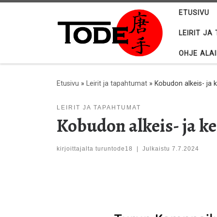
ETUSIVU
Skip to content
LEIRIT J
OHJE ALA
Etusivu
»
Leirit ja tapahtumat
»
Kobudon alkeis- ja k
LEIRIT JA TAPAHTUMAT
Kobudon alkeis- ja ke
kirjoittajalta
turuntode18
|
Julkaistu
7.7.2024