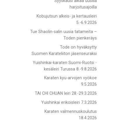
Syyskausi alkaa uusilla
harjoitusajoilla
Kobujutsun alkeis- ja kertausleiri
5.-6.9.2026
Tue Shaolin-salin uusia tatameita –
Toden pienkeräys
Tode on hyväksytty
Suomen Karateliiton jäsenseuraksi
Yuishinkai-karaten Suomi-Ruotsi -
kesäleiri Turussa 8.-9.8.2026
Karaten kyu-arvojen vyökoe
9.5.2026
TAI CHI CHUAN leiri 28.-29.3.2026
Yuishinkai erikoisleiri 7.3.2026
Karaten valmennuskoulutus
18.4.2026