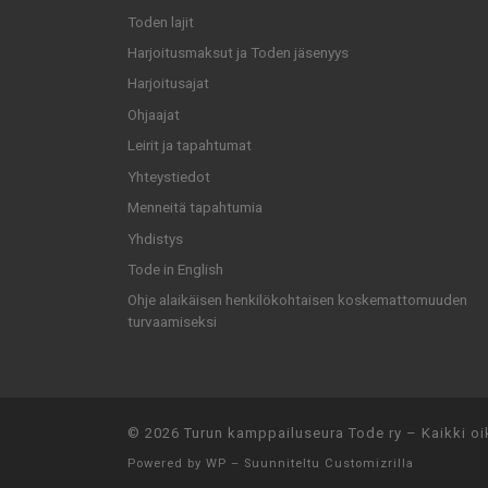
Toden lajit
Harjoitusmaksut ja Toden jäsenyys
Harjoitusajat
Ohjaajat
Leirit ja tapahtumat
Yhteystiedot
Menneitä tapahtumia
Yhdistys
Tode in English
Ohje alaikäisen henkilökohtaisen koskemattomuuden
turvaamiseksi
© 2026
Turun kamppailuseura Tode ry
– Kaikki oi
Powered by
WP
– Suunniteltu
Customizrilla