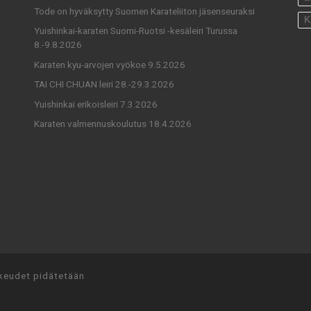
Tode on hyväksytty Suomen Karateliiton jäsenseuraksi
K
Yuishinkai-karaten Suomi-Ruotsi -kesäleiri Turussa
8.-9.8.2026
Karaten kyu-arvojen vyökoe 9.5.2026
TAI CHI CHUAN leiri 28.-29.3.2026
Yuishinkai erikoisleiri 7.3.2026
Karaten valmennuskoulutus 18.4.2026
keudet pidätetään