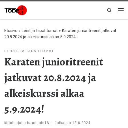
Skip to content
Search
Val
Etusivu
»
Leirit ja tapahtumat
»
Karaten junioritreenit jatkuvat
20.8.2024 ja alkeiskurssi alkaa 5.9.2024!
LEIRIT JA TAPAHTUMAT
Karaten junioritreenit
jatkuvat 20.8.2024 ja
alkeiskurssi alkaa
5.9.2024!
kirjoittajalta
turuntode18
|
Julkaistu
13.8.2024