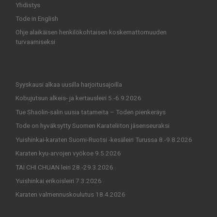
Yhdistys
Tode in English
Ohje alaikäisen henkilökohtaisen koskemattomuuden
turvaamiseksi
Syyskausi alkaa uusilla harjoitusajoilla
Kobujutsun alkeis- ja kertausleiri 5.-6.9.2026
Tue Shaolin-salin uusia tatameita – Toden pienkeräys
Tode on hyväksytty Suomen Karateliiton jäsenseuraksi
Yuishinkai-karaten Suomi-Ruotsi -kesäleiri Turussa 8.-9.8.2026
Karaten kyu-arvojen vyökoe 9.5.2026
TAI CHI CHUAN leiri 28.-29.3.2026
Yuishinkai erikoisleiri 7.3.2026
Karaten valmennuskoulutus 18.4.2026