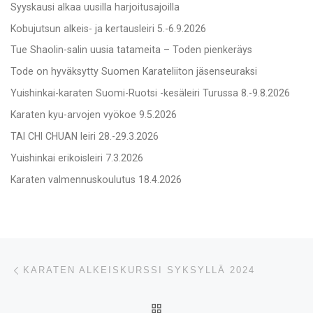
Syyskausi alkaa uusilla harjoitusajoilla
Kobujutsun alkeis- ja kertausleiri 5.-6.9.2026
Tue Shaolin-salin uusia tatameita – Toden pienkeräys
Tode on hyväksytty Suomen Karateliiton jäsenseuraksi
Yuishinkai-karaten Suomi-Ruotsi -kesäleiri Turussa 8.-9.8.2026
Karaten kyu-arvojen vyökoe 9.5.2026
TAI CHI CHUAN leiri 28.-29.3.2026
Yuishinkai erikoisleiri 7.3.2026
Karaten valmennuskoulutus 18.4.2026
Artikkelien navigointi
Edellinen
KARATEN ALKEISKURSSI SYKSYLLÄ 2024
ARTIKKELISIVULLE