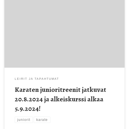
Alkeiskurssi alkaa torstaina 5.9.2024 klo 16:30! Alkeiskurssi on
kerran viikossa torstaisin klo 16:30-17:30 (poislukien koulujen
loma-ajat). Alkeiskurssilla harjoitusasuksi kelpaavat
sisäliikuntavarusteet. Lasten ja nuorten karateharjoitukset
jatkuvat tiistaina 20.8. klo 16.30 Ylempien vyöarvojen
harjoitukset ovat tiistaisin ja torstaisin. Tiistai-treenissä
keskitytään ylempien vöiden tekniikoihin ja harjoitukset on
tarkoitettu jo keltaisen vyön suorittaneille. Ylempien […]
LEIRIT JA TAPAHTUMAT
Karaten junioritreenit jatkuvat
20.8.2024 ja alkeiskurssi alkaa
5.9.2024!
juniorit
karate