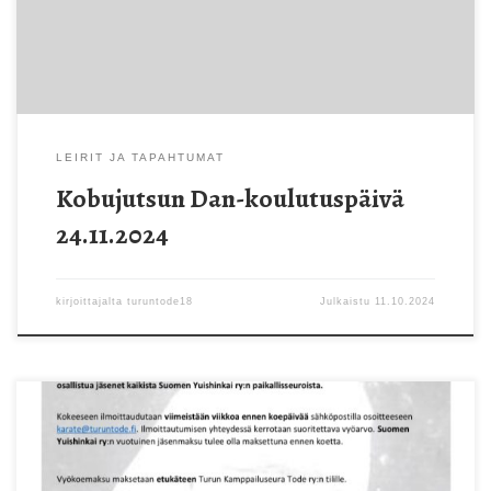
Paasonen, 4.dan Leiri on tarkoitettu vähintään kobudon 1. kyun
tai ylemmän vyön omaaville Suomen Yuishinkai […]
LEIRIT JA TAPAHTUMAT
Kobujutsun Dan-koulutuspäivä
24.11.2024
kirjoittajalta
turuntode18
Julkaistu
11.10.2024