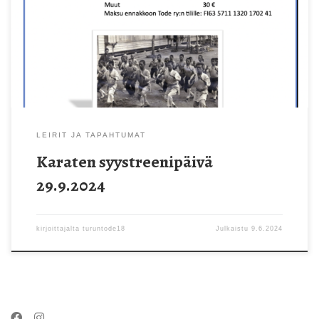
LEIRIT JA TAPAHTUMAT
Karaten syystreenipäivä
29.9.2024
kirjoittajalta
turuntode18
Julkaistu
9.6.2024