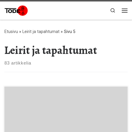
Skip to content
Search
Val
Etusivu
»
Leirit ja tapahtumat
»
Sivu 5
Leirit ja tapahtumat
83 artikkelia
Aiheena: Sain bunkai-kumite, kata Chatanyara no sai ja kata
Jigen no sai (3. dan ja ylemmät vyöt)Paikka: Shaolin, Linnankatu
61, TurkuLeiriajat: sunnuntai klo 12-14, 14.30-16.30Opettajat:
Lasse Leino, 5.dan Shibucho, Petri Kosonen, 4. dan ja Jukka