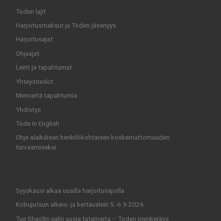
Toden lajit
Harjoitusmaksut ja Toden jäsenyys
Harjoitusajat
Ohjaajat
Leirit ja tapahtumat
Yhteystiedot
Menneitä tapahtumia
Yhdistys
Tode in English
Ohje alaikäisen henkilökohtaisen koskemattomuuden
turvaamiseksi
Syyskausi alkaa uusilla harjoitusajoilla
Kobujutsun alkeis- ja kertausleiri 5.-6.9.2026
Tue Shaolin-salin uusia tatameita – Toden pienkeräys