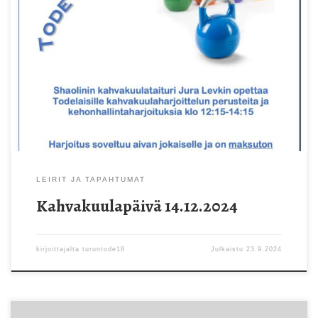
Kahvakuulatreeni Toden jäsenille 14.12.2024
LEIRIT JA TAPAHTUMAT
Kahvakuulapäivä 14.12.2024
kirjoittajalta
turuntode18
Julkaistu
23.9.2024