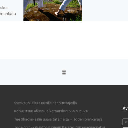
eskus
innankatu
sajat:
 18:30-
n klo 17:30-
ää 3
n hinta on
ARTIKKELISIVULLE
Syyskausi alkaa uusilla harjoitusajoilla
Av
Kobujutsun alkeis- ja kertausleiri 5.-6.9.2026
Tue Shaolin-salin uusia tatameita – Toden pienkeräys
a
Tode on hyväksytty Suomen Karateliiton jäsenseuraksi