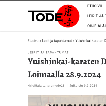
ETUSIVU
Skip to content
LEIRIT J
OHJE ALA
Etusivu
»
Leirit ja tapahtumat
»
Yuishinkai-karaten 
LEIRIT JA TAPAHTUMAT
Yuishinkai-karaten D
Loimaalla 28.9.2024
kirjoittajalta
turuntode18
|
Julkaistu
9.6.2024