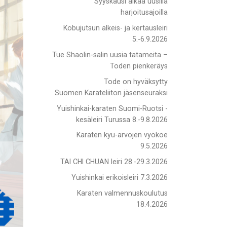
Syyskausi alkaa uusilla
harjoitusajoilla
Kobujutsun alkeis- ja kertausleiri
5.-6.9.2026
Tue Shaolin-salin uusia tatameita –
Toden pienkeräys
Tode on hyväksytty
Suomen Karateliiton jäsenseuraksi
Yuishinkai-karaten Suomi-Ruotsi -
kesäleiri Turussa 8.-9.8.2026
Karaten kyu-arvojen vyökoe
9.5.2026
TAI CHI CHUAN leiri 28.-29.3.2026
Yuishinkai erikoisleiri 7.3.2026
Karaten valmennuskoulutus
18.4.2026