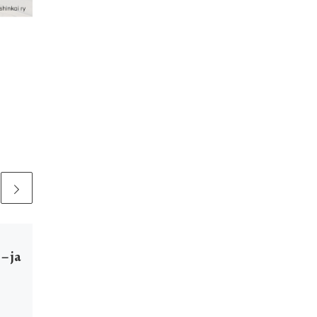
Julkaistu
26.2.2024
– ja
Tai chi leiri
23.-24.3.2024
Paikka: Shaolin-dojo,