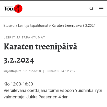
Skip to content
Search
Val
Etusivu
»
Leirit ja tapahtumat
»
Karaten treenipäivä 3.2.2024
LEIRIT JA TAPAHTUMAT
Karaten treenipäivä
3.2.2024
kirjoittajalta
turuntode18
|
Julkaistu
14.12.2023
Klo 12:00-16:30
Vierailevana opettajana toimii Espoon Yuishinkai ry:n
valmentaja: Jukka Paasonen 4.dan