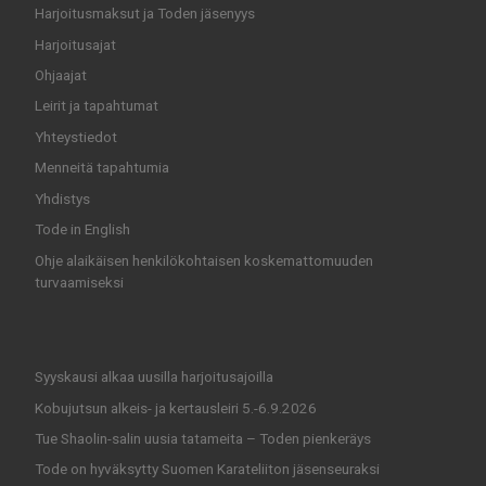
Harjoitusmaksut ja Toden jäsenyys
Harjoitusajat
Ohjaajat
Leirit ja tapahtumat
Yhteystiedot
Menneitä tapahtumia
Yhdistys
Tode in English
Ohje alaikäisen henkilökohtaisen koskemattomuuden
turvaamiseksi
Syyskausi alkaa uusilla harjoitusajoilla
Kobujutsun alkeis- ja kertausleiri 5.-6.9.2026
Tue Shaolin-salin uusia tatameita – Toden pienkeräys
Tode on hyväksytty Suomen Karateliiton jäsenseuraksi