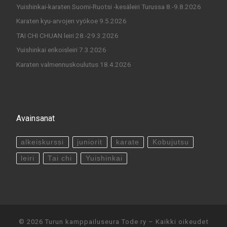
Yuishinkai-karaten Suomi-Ruotsi -kesäleiri Turussa 8.-9.8.2026
Karaten kyu-arvojen vyökoe 9.5.2026
TAI CHI CHUAN leiri 28.-29.3.2026
Yuishinkai erikoisleiri 7.3.2026
Karaten valmennuskoulutus 18.4.2026
Avainsanat
alkeiskurssi
juniorit
karate
Kobujutsu
leiri
Tai chi
Yuishinkai
© 2026
Turun kamppailuseura Tode ry
– Kaikki oikeudet