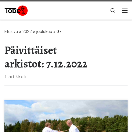
Skip to content
Search
Val
Etusivu
»
2022
»
joulukuu
»
07
Päivittäiset
arkistot:
7.12.2022
1 artikkeli
Aiheena: Bon, sain ja tonfan perustekniikat, kumite ja kata
Paikka: Shaolin, Linnankatu 61, Turku Leiriajat: lauantai ja