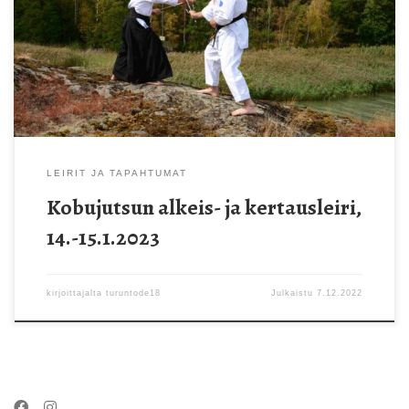
sunnuntai klo 12-14, 15-17 Opettajat: Lasse Leino, 5.dan shidoin
ja Sanna Ranto, 4.dan Leiri sopii kaikille, jotka haluavat aloittaa
kobujutsun harjoittelun sekä niille, jotka haluavat kerrata
asetekniikoita oman tasoonsa asti. Leirimaksu on 40 […]
LEIRIT JA TAPAHTUMAT
Kobujutsun alkeis- ja kertausleiri,
14.-15.1.2023
kirjoittajalta
turuntode18
Julkaistu
7.12.2022