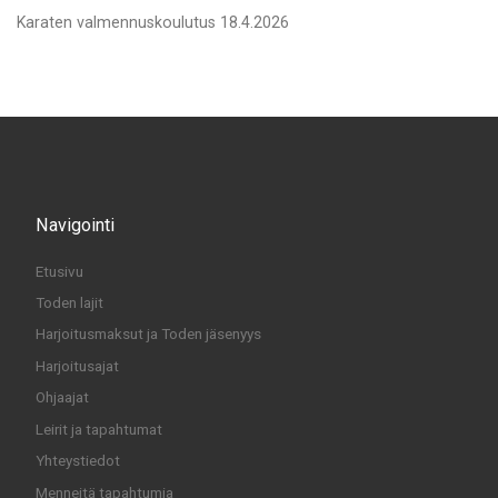
Karaten valmennuskoulutus 18.4.2026
Navigointi
Etusivu
Toden lajit
Harjoitusmaksut ja Toden jäsenyys
Harjoitusajat
Ohjaajat
Leirit ja tapahtumat
Yhteystiedot
Menneitä tapahtumia