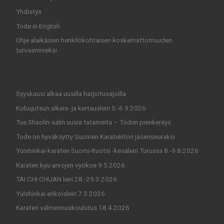
Yhdistys
Tode in English
Ohje alaikäisen henkilökohtaisen koskemattomuuden
turvaamiseksi
Syyskausi alkaa uusilla harjoitusajoilla
Kobujutsun alkeis- ja kertausleiri 5.-6.9.2026
Tue Shaolin-salin uusia tatameita – Toden pienkeräys
Tode on hyväksytty Suomen Karateliiton jäsenseuraksi
Yuishinkai-karaten Suomi-Ruotsi -kesäleiri Turussa 8.-9.8.2026
Karaten kyu-arvojen vyökoe 9.5.2026
TAI CHI CHUAN leiri 28.-29.3.2026
Yuishinkai erikoisleiri 7.3.2026
Karaten valmennuskoulutus 18.4.2026